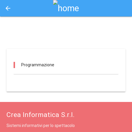
arrow_back
Aquisto e Prenotazione Biglietti Online
chaplin bologna / bologna
Programmazione
Crea Informatica S.r.l.
Sistemi informativi per lo spettacolo