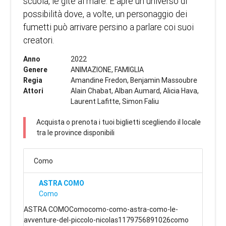
scuola, le gite al mare. E apre un universo di
possibilità dove, a volte, un personaggio dei
fumetti può arrivare persino a parlare coi suoi
creatori.
Anno
2022
Genere
ANIMAZIONE, FAMIGLIA
Regia
Amandine Fredon, Benjamin Massoubre
Attori
Alain Chabat, Alban Aumard, Alicia Hava,
Laurent Lafitte, Simon Faliu
Acquista o prenota i tuoi biglietti scegliendo il locale
tra le province disponibili
Como
ASTRA COMO
Como
ASTRA COMOComocomo-como-astra-como-le-
avventure-del-piccolo-nicolas1179756891026como