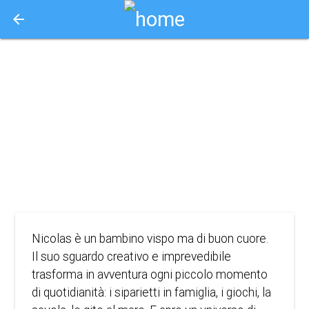
arrow_back
Aquisto e Prenotazione Biglietti Online
le avventure del
piccolo nicolas
2022
ANIMAZIONE, FAMIGLIA
Nicolas è un bambino vispo ma di buon cuore.
Il suo sguardo creativo e imprevedibile
trasforma in avventura ogni piccolo momento
di quotidianità: i siparietti in famiglia, i giochi, la