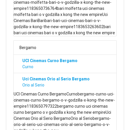
cinemas-molfetta-bari-o-v-godzilla-x-kong-the-new-
empire1183650736764bari molfetta uci cinemas
molfetta bari o v godzilla x kong the new empireUci
Cinemas BariBaribari-bari-uci-cinemas-bari-o-v-
godzilla-x-kong-the-new-empire1183653263602bari
bari uci cinemas bari o v godzilla x kong the new empire
Bergamo
UCI Cinemas Curno Bergamo
Curno
Uci Cinemas Orio al Serio Bergamo
Orio al Serio
UCI Cinemas Curno BergamoCurnobergamo-curno-uci-
cinemas-curno-bergamo-o-v-godzilla-x-kong-the-new-
empire1183650797322bergamo curno uci cinemas
curno bergamo o v godzilla x kong the new empireUci
Cinemas Orio al Serio BergamoOrio al Seriobergamo-
orio-al-serio-uci-cinemas-orio-al-serio-bergamo-o-v-