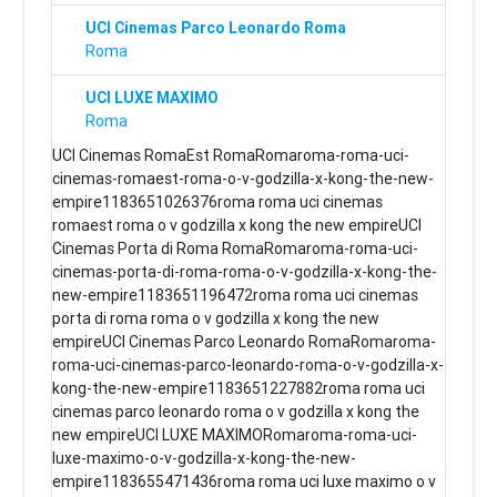
UCI Cinemas Parco Leonardo Roma
Roma
UCI LUXE MAXIMO
Roma
UCI Cinemas RomaEst RomaRomaroma-roma-uci-
cinemas-romaest-roma-o-v-godzilla-x-kong-the-new-
empire1183651026376roma roma uci cinemas
romaest roma o v godzilla x kong the new empireUCI
Cinemas Porta di Roma RomaRomaroma-roma-uci-
cinemas-porta-di-roma-roma-o-v-godzilla-x-kong-the-
new-empire1183651196472roma roma uci cinemas
porta di roma roma o v godzilla x kong the new
empireUCI Cinemas Parco Leonardo RomaRomaroma-
roma-uci-cinemas-parco-leonardo-roma-o-v-godzilla-x-
kong-the-new-empire1183651227882roma roma uci
cinemas parco leonardo roma o v godzilla x kong the
new empireUCI LUXE MAXIMORomaroma-roma-uci-
luxe-maximo-o-v-godzilla-x-kong-the-new-
empire1183655471436roma roma uci luxe maximo o v