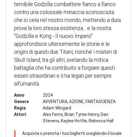
temibile Godzilla combattere fianco a fianco
contro una colossale minaccia sconosciuta
che si cela nel nostro mondo, mettendo a dura
prova la loro stessa esistenza... e la nostra.
"Godzilla e Kong - Il nuovo Impero"
approfondisce ulteriormente le storie e le
origini di questi due Titani, nonché i misteri di
Skull Island, tra gli altri, svelando la mitica
battaglia che ha contribuito a forgiare questi
esseri straordinari e li ha legati per sempre
all'umanità.
Anno
2024
Genere
AVVENTURA, AZIONE, FANTASCIENZA
Regia
Adam Wingard
Attori
Alex Ferns, Brian Tyree Henry, Dan
Stevens, Kaylee Hottle, Rebecca Hall
Acquista o prenota i tuoi biglietti scegliendo il locale