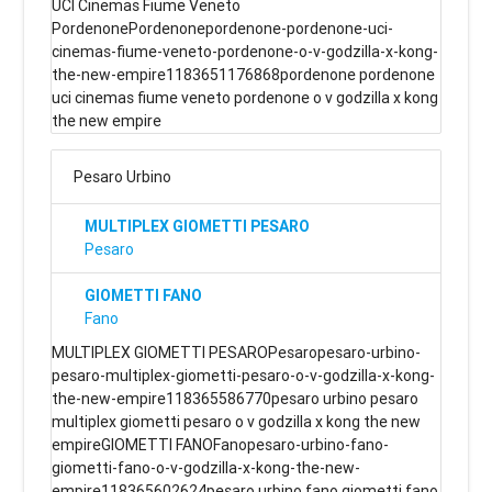
UCI Cinemas Fiume Veneto
PordenonePordenonepordenone-pordenone-uci-
cinemas-fiume-veneto-pordenone-o-v-godzilla-x-kong-
the-new-empire1183651176868pordenone pordenone
uci cinemas fiume veneto pordenone o v godzilla x kong
the new empire
Pesaro Urbino
MULTIPLEX GIOMETTI PESARO
Pesaro
GIOMETTI FANO
Fano
MULTIPLEX GIOMETTI PESAROPesaropesaro-urbino-
pesaro-multiplex-giometti-pesaro-o-v-godzilla-x-kong-
the-new-empire118365586770pesaro urbino pesaro
multiplex giometti pesaro o v godzilla x kong the new
empireGIOMETTI FANOFanopesaro-urbino-fano-
giometti-fano-o-v-godzilla-x-kong-the-new-
empire118365602624pesaro urbino fano giometti fano