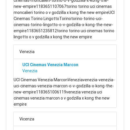
cinemas-moncalieri-torino-o-v-godzilla-x-kong-the-
new-empire1183651107067torino torino uci cinemas
moncalieri torino o v godzilla x kong the new empireUCI
Cinemas Torino LingottoTorinotorino-torino-uci-
cinemas-torino-lingotto-o-v-godzilla-x-kong-the-new-
empire1183651235812torino torino uci cinemas torino
lingotto o v godzilla x kong the new empire
Venezia
UCI Cinemas Venezia Marcon
Venezia
UCI Cinemas Venezia MarconVeneziavenezia-venezia-
uci-cinemas-venezia-marcon-o-v-godzilla-x-kong-the-
new-empire1183651006119venezia venezia uci
cinemas venezia marcon o v godzilla x kong the new
empire
Vicenza