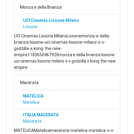
Monza e della Brianza
UCI Cinemas Lissone Milano
Lissone
UCI Cinemas Lissone MilanoLissonemonza-e-della-
brianza-lissone-uci-cinemas-lissone-milano-o-v-
godzilla-x-kong-the-new-
empire1183650467920monza e della brianza lissone
uci cinemas lissone milano o v godzilla x kong the new
empire
Macerata
MATELICA
Matelica
ITALIA MACERATA
Macerata
MATELICAMatelicamacerata-matelica-matelica-o-v-