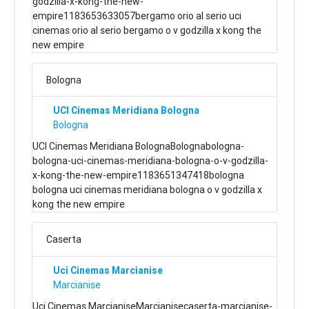
godzilla-x-kong-the-new-
empire1183653633057bergamo orio al serio uci
cinemas orio al serio bergamo o v godzilla x kong the
new empire
Bologna
UCI Cinemas Meridiana Bologna
Bologna
UCI Cinemas Meridiana BolognaBolognabologna-
bologna-uci-cinemas-meridiana-bologna-o-v-godzilla-
x-kong-the-new-empire1183651347418bologna
bologna uci cinemas meridiana bologna o v godzilla x
kong the new empire
Caserta
Uci Cinemas Marcianise
Marcianise
Uci Cinemas MarcianiseMarcianisecaserta-marcianise-