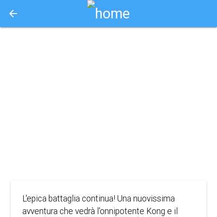
arrow_back
Aquisto e Prenotazione Biglietti Online
(o.v.) godzilla x
kong: the new
empire
2024
AVVENTURA, AZIONE, FANTASCIENZA
L'epica battaglia continua! Una nuovissima
avventura che vedrà l'onnipotente Kong e il