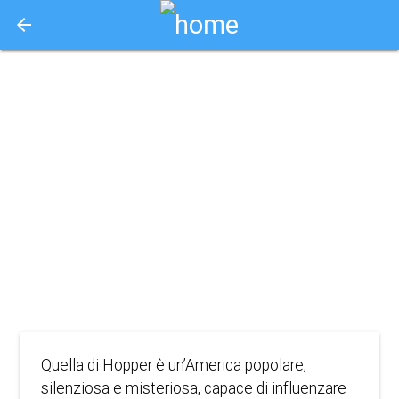
arrow_back
Aquisto e Prenotazione Biglietti Online
hopper. una
storia d'amore
americana
2022
DOCUMENTARIO
Quella di Hopper è un’America popolare,
silenziosa e misteriosa, capace di influenzare