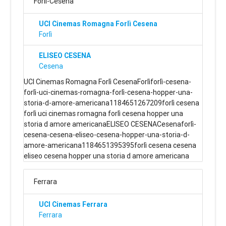
Forlì-Cesena
UCI Cinemas Romagna Forlì Cesena
Forlì
ELISEO CESENA
Cesena
UCI Cinemas Romagna Forlì CesenaForlìforlì-cesena-
forlì-uci-cinemas-romagna-forlì-cesena-hopper-una-
storia-d-amore-americana1184651267209forlì cesena
forlì uci cinemas romagna forlì cesena hopper una
storia d amore americanaELISEO CESENACesenaforlì-
cesena-cesena-eliseo-cesena-hopper-una-storia-d-
amore-americana1184651395395forlì cesena cesena
eliseo cesena hopper una storia d amore americana
Ferrara
UCI Cinemas Ferrara
Ferrara