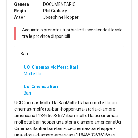
Genere
DOCUMENTARIO
Regia
Phil Grabsky
Attori
Josephine Hopper
Acquista o prenota i tuoi biglietti scegliendo il locale
tra le province disponibili
Bari
UCI Cinemas Molfetta Bari
Molfetta
Uci Cinemas Bari
Bari
UCI Cinemas Molfetta BariMolfettabari-molfetta-uci-
cinemas-molfetta-bari-hopper-una-storia-d-amore-
americana1184650736777bari molfetta uci cinemas
molfetta bari hopper una storia d amore americanaUci
Cinemas BariBaribari-bari-uci-cinemas-bari-hopper-
una-storia-d-amore-americana1184653263616bari