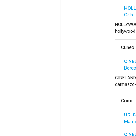
HOLL
Gela
HOLLYWOOD
hollywood 
Cuneo
CINE
Borgo
CINELAND
dalmazzo-
Como
UCI 
Monta
CINE