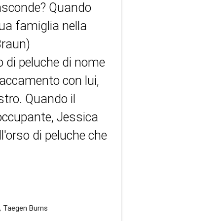
i nasconde? Quando
a famiglia nella
Braun)
o di peluche di nome
taccamento con lui,
tro. Quando il
occupante, Jessica
l'orso di peluche che
, Taegen Burns