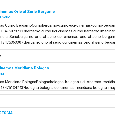
o
inemas Orio al Serio Bergamo
l Serio
mas Curno BergamoCurnobergamo-curno-uci-cinemas-curno-berga
1184750797337bergamo curno uci cinemas curno bergamo imaginaryU
io al Seriobergamo-orio-al-serio-uci-cinemas-orio-al-serio-berga
1184753633075bergamo orio al serio uci cinemas orio al serio berg
a
Cinemas Meridiana Bologna
na
as Meridiana BolognaBolognabologna-bologna-uci-cinemas-meridi
1184751347437bologna bologna uci cinemas meridiana bologna imag
a
RESCIA