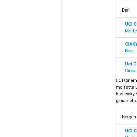
Bari
UCI C
Molfe
CIAK
Bari
Uci C
Gioia 
UCI Cinem
molfetta 
bari ciaky
gioia-del-
Berga
UCI 