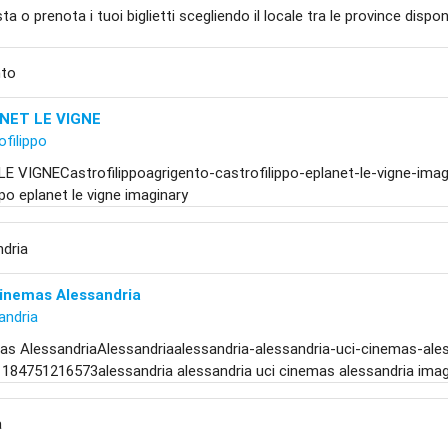
ta o prenota i tuoi biglietti scegliendo il locale tra le province disponi
nto
NET LE VIGNE
ofilippo
E VIGNECastrofilippoagrigento-castrofilippo-eplanet-le-vigne-ima
ppo eplanet le vigne imaginary
ndria
Cinemas Alessandria
andria
as AlessandriaAlessandriaalessandria-alessandria-uci-cinemas-ale
1184751216573alessandria alessandria uci cinemas alessandria imag
a