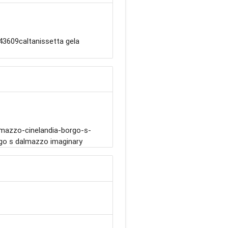
3609caltanissetta gela
azzo-cinelandia-borgo-s-
go s dalmazzo imaginary