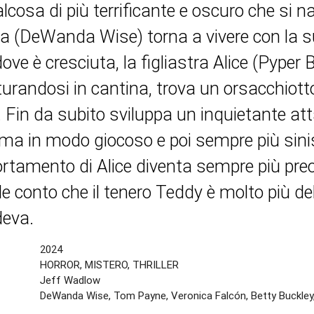
alcosa di più terrificante e oscuro che s
a (DeWanda Wise) torna a vivere con la su
ove è cresciuta, la figliastra Alice (Pyper 
urandosi in cantina, trova un orsacchiott
 Fin da subito sviluppa un inquietante at
ma in modo giocoso e poi sempre più sinis
tamento di Alice diventa sempre più pre
de conto che il tenero Teddy è molto più del
deva.
2024
HORROR, MISTERO, THRILLER
Jeff Wadlow
DeWanda Wise, Tom Payne, Veronica Falcón, Betty Buckley