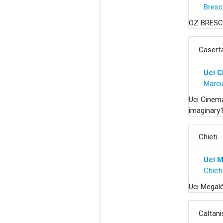
Bresc
OZ BRESCI
Casert
Uci 
Marci
Uci Cinem
imaginary
Chieti
Uci 
Chieti
Uci Megalò
Caltani