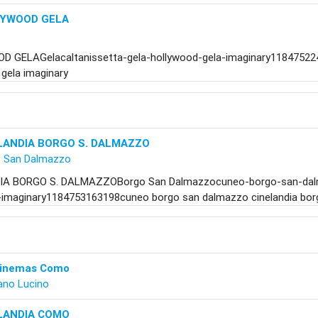
YWOOD GELA
 GELAGelacaltanissetta-gela-hollywood-gela-imaginary118475224
gela imaginary
LANDIA BORGO S. DALMAZZO
 San Dalmazzo
IA BORGO S. DALMAZZOBorgo San Dalmazzocuneo-borgo-san-dalm
imaginary1184753163198cuneo borgo san dalmazzo cinelandia bor
Cinemas Como
no Lucino
LANDIA COMO