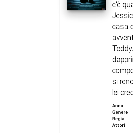
c'è qu
Jessic
casa d
avvent
Teddy.
dappri
compor
si ren
lei cre
Anno
Genere
Regia
Attori