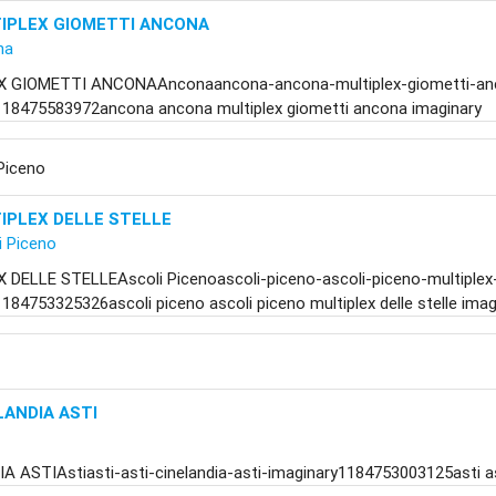
IPLEX GIOMETTI ANCONA
na
X GIOMETTI ANCONAAnconaancona-ancona-multiplex-giometti-an
118475583972ancona ancona multiplex giometti ancona imaginary
Piceno
IPLEX DELLE STELLE
i Piceno
 DELLE STELLEAscoli Picenoascoli-piceno-ascoli-piceno-multiplex-d
184753325326ascoli piceno ascoli piceno multiplex delle stelle imag
LANDIA ASTI
 ASTIAstiasti-asti-cinelandia-asti-imaginary1184753003125asti ast