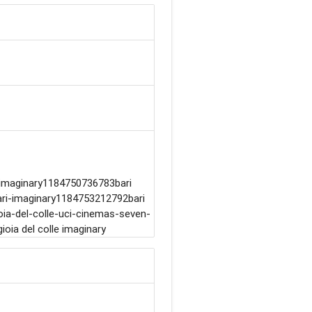
-imaginary1184750736783bari
bari-imaginary1184753212792bari
gioia-del-colle-uci-cinemas-seven-
ioia del colle imaginary