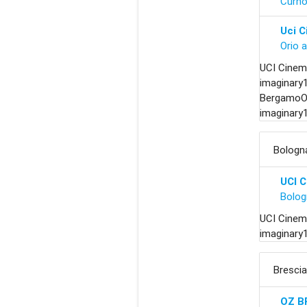
Curn
Uci C
Orio a
UCI Cine
imaginary
BergamoOr
imaginary
Bologn
UCI 
Bolog
UCI Cinem
imaginary
Bresci
OZ B