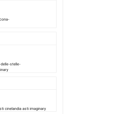
cona-
elle-stelle-
inary
i cinelandia asti imaginary