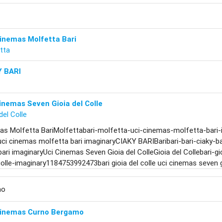
inemas Molfetta Bari
tta
Y BARI
inemas Seven Gioia del Colle
del Colle
as Molfetta BariMolfettabari-molfetta-uci-cinemas-molfetta-bari
uci cinemas molfetta bari imaginaryCIAKY BARIBaribari-bari-ciaky-
 bari imaginaryUci Cinemas Seven Gioia del ColleGioia del Collebari-
colle-imaginary1184753992473bari gioia del colle uci cinemas seven g
mo
Cinemas Curno Bergamo