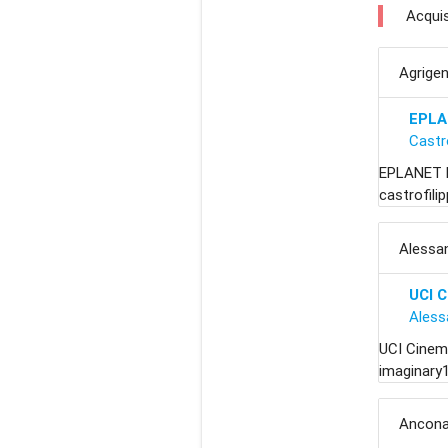
Acquis
Agrige
EPLA
Castr
EPLANET L
castrofili
Alessa
UCI 
Aless
UCI Cinem
imaginary
Ancon