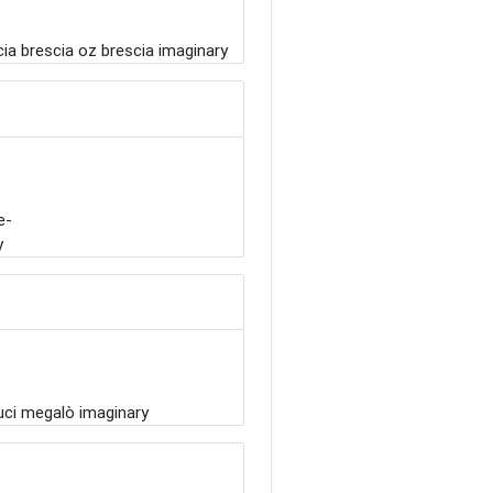
a brescia oz brescia imaginary
e-
y
uci megalò imaginary