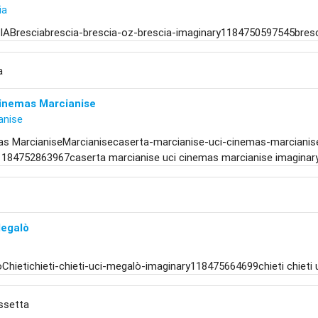
ia
ABresciabrescia-brescia-oz-brescia-imaginary1184750597545bresci
a
Cinemas Marcianise
anise
as MarcianiseMarcianisecaserta-marcianise-uci-cinemas-marcianis
1184752863967caserta marcianise uci cinemas marcianise imaginar
Megalò
Chietichieti-chieti-uci-megalò-imaginary118475664699chieti chieti 
ssetta