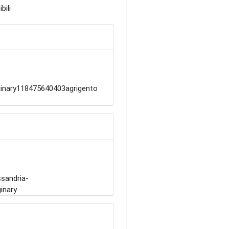
bili
ginary118475640403agrigento
ssandria-
inary