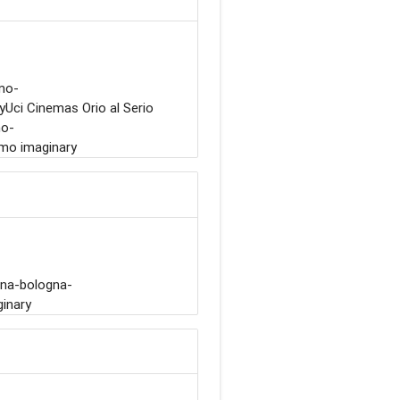
mo-
ci Cinemas Orio al Serio
mo-
amo imaginary
ana-bologna-
inary