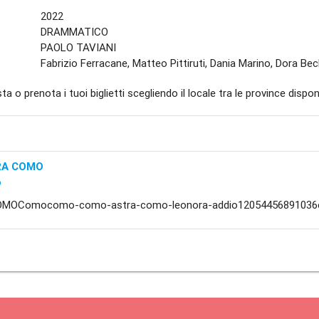
2022
DRAMMATICO
PAOLO TAVIANI
Fabrizio Ferracane, Matteo Pittiruti, Dania Marino, Dora Beck
ta o prenota i tuoi biglietti scegliendo il locale tra le province disponi
RA COMO
o
MOComocomo-como-astra-como-leonora-addio12054456891036c