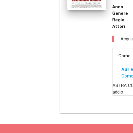
Anno
Genere
Regia
Attori
Acquis
Como
AST
Com
ASTRA CO
addio