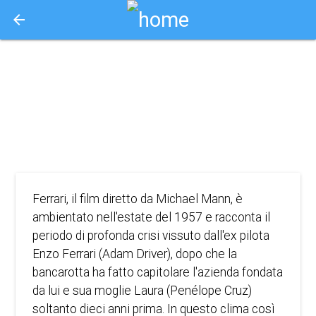
arrow_back
Aquisto e Prenotazione Biglietti Online
cc - ferrari
2023
AZIONE, DRAMMA, STORIA
Ferrari, il film diretto da Michael Mann, è
ambientato nell'estate del 1957 e racconta il
periodo di profonda crisi vissuto dall'ex pilota
Enzo Ferrari (Adam Driver), dopo che la
bancarotta ha fatto capitolare l'azienda fondata
da lui e sua moglie Laura (Penélope Cruz)
soltanto dieci anni prima. In questo clima così