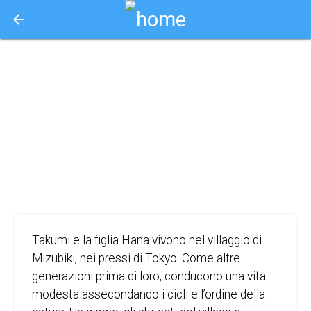
arrow_back
Aquisto e Prenotazione Biglietti Online
il male non
esiste (2023)
2023
DRAMMA
Takumi e la figlia Hana vivono nel villaggio di
Mizubiki, nei pressi di Tokyo. Come altre
generazioni prima di loro, conducono una vita
modesta assecondando i cicli e l’ordine della