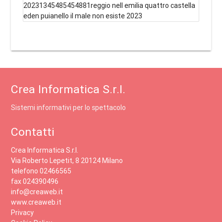
20231345485454881reggio nell emilia quattro castella
eden puianello il male non esiste 2023
Crea Informatica S.r.l.
Sistemi informativi per lo spettacolo
Contatti
Crea Informatica S.r.l.
Via Roberto Lepetit, 8 20124 Milano
telefono 02466565
fax 024390496
info@creaweb.it
www.creaweb.it
Privacy