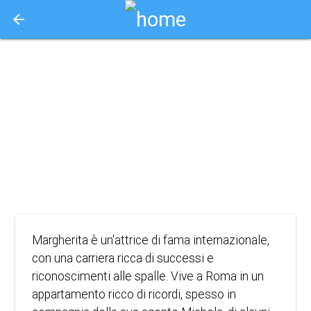
arrow_back
Aquisto e Prenotazione Biglietti Online
giorni felici
(2023)
2023
DRAMMA
Margherita è un'attrice di fama internazionale,
con una carriera ricca di successi e
riconoscimenti alle spalle. Vive a Roma in un
appartamento ricco di ricordi, spesso in