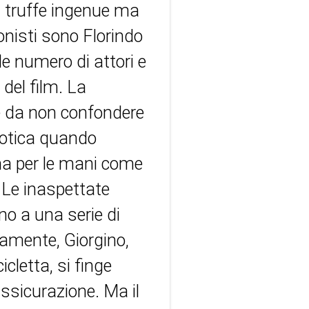
i truffe ingenue ma
onisti sono Florindo
le numero di attori e
 del film. La
re da non confondere
aotica quando
a per le mani come
i. Le inaspettate
no a una serie di
amente, Giorgino,
cletta, si finge
ssicurazione. Ma il