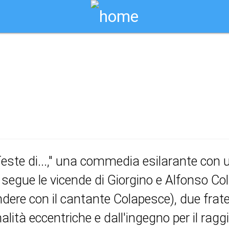
Biglietti Online
di...
este di...," una commedia esilarante con 
, segue le vicende di Giorgino e Alfonso Co
dere con il cantante Colapesce), due fratel
alità eccentriche e dall'ingegno per il ragg