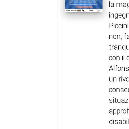
la mag
ingegn
Piccin
non, f
tranqu
con il
Alfon
un rivo
conseg
situaz
approf
disabi