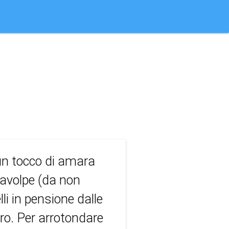
un tocco di amara
lavolpe (da non
li in pensione dalle
iro. Per arrotondare