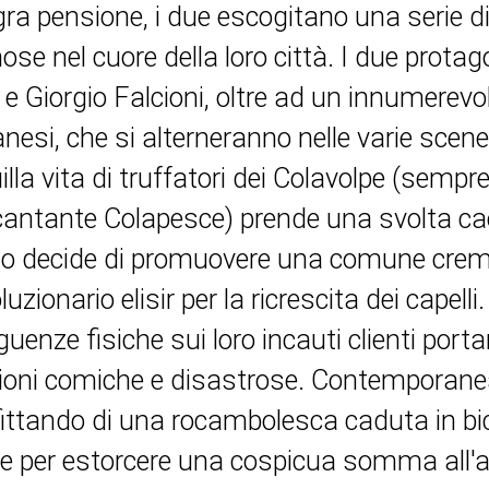
ra pensione, i due escogitano una serie d
ose nel cuore della loro città. I due protag
i e Giorgio Falcioni, oltre ad un innumerevo
anesi, che si alterneranno nelle varie scene
illa vita di truffatori dei Colavolpe (semp
 cantante Colapesce) prende una svolta c
so decide di promuovere una comune crem
luzionario elisir per la ricrescita dei capell
uenze fisiche sui loro incauti clienti porta
ioni comiche e disastrose. Contemporane
ittando di una rocambolesca caduta in bici
le per estorcere una cospicua somma all'a