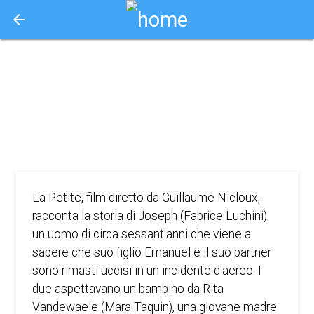
arrow_back
Aquisto e Prenotazione Biglietti Online
la petite
2023
DRAMMA
La Petite, film diretto da Guillaume Nicloux,
racconta la storia di Joseph (Fabrice Luchini),
un uomo di circa sessant'anni che viene a
sapere che suo figlio Emanuel e il suo partner
sono rimasti uccisi in un incidente d'aereo. I
due aspettavano un bambino da Rita
Vandewaele (Mara Taquin), una giovane madre