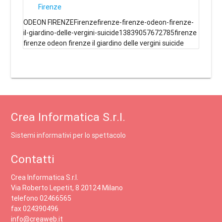
Firenze
ODEON FIRENZEFirenzefirenze-firenze-odeon-firenze-
il-giardino-delle-vergini-suicide13839057672785firenze
firenze odeon firenze il giardino delle vergini suicide
Crea Informatica S.r.l.
Sistemi informativi per lo spettacolo
Contatti
Crea Informatica S.r.l.
Via Roberto Lepetit, 8 20124 Milano
telefono 02466565
fax 024390496
info@creaweb.it