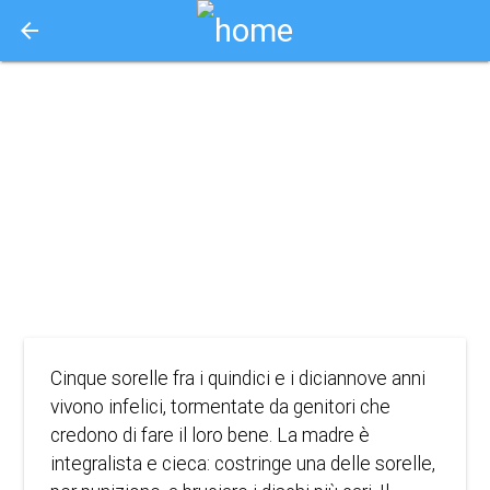
arrow_back
Aquisto e Prenotazione Biglietti Online
il giardino delle
vergini suicide
1999
DRAMMA, ROMANCE
Cinque sorelle fra i quindici e i diciannove anni
vivono infelici, tormentate da genitori che
credono di fare il loro bene. La madre è
integralista e cieca: costringe una delle sorelle,