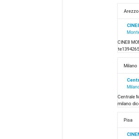
Arezzo
CINE
Monte
CINE8 MON
te1394265
Milano
Centr
Milan
Centrale 
milano dic
Pisa
CINE