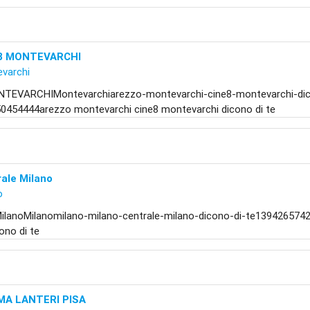
8 MONTEVARCHI
varchi
TEVARCHIMontevarchiarezzo-montevarchi-cine8-montevarchi-dic
0454444arezzo montevarchi cine8 montevarchi dicono di te
ale Milano
o
MilanoMilanomilano-milano-centrale-milano-dicono-di-te1394265742
ono di te
MA LANTERI PISA