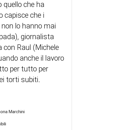
to quello che ha
o capisce che i
ta non lo hanno mai
pada), giornalista
a con Raul (Michele
uando anche il lavoro
tto per tutto per
 torti subiti.
mona Marchini
bili