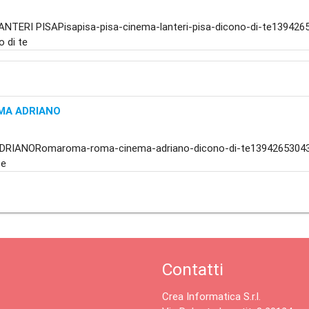
NTERI PISAPisapisa-pisa-cinema-lanteri-pisa-dicono-di-te13942655
o di te
MA ADRIANO
a
DRIANORomaroma-roma-cinema-adriano-dicono-di-te13942653043
te
Contatti
Crea Informatica S.r.l.