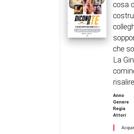
cosa d
costru
colleg
soppor
che so
La Gin
cominc
risalir
Anno
Genere
Regia
Attori
Acquis