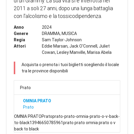
di un Grammy. La sua vita si è interrotta nel
2011 a soli 27 anni, dopo una lunga battaglia
con l'alcolismo e la tossicodipendenza.
Anno
2024
Genere
DRAMMA, MUSICA
Regia
Sam Taylor-Johnson
Attori
Eddie Marsan, Jack O'Connell, Juliet
Cowan, Lesley Manville, Marisa Abela
Acquista o prenota i tuoi biglietti scegliendo il locale
tra le province disponibili
Prato
OMNIA PRATO
Prato
OMNIA PRATOPratoprato-prato-omnia-prato-o-v-back-
to-black13946650785961prato prato omnia prato o v
back to black