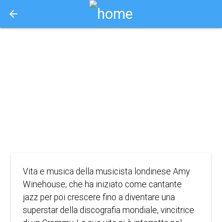
arrow_back
Aquisto e Prenotazione Biglietti Online
(o.v.) back to
black
2024
DRAMMA, MUSICA
Vita e musica della musicista londinese Amy
Winehouse, che ha iniziato come cantante
jazz per poi crescere fino a diventare una
superstar della discografia mondiale, vincitrice