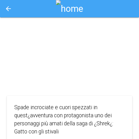
arrow_back
Aquisto e Prenotazione Biglietti Online
il gatto con gli
stivali
2011
ANIMAZIONE
Spade incrociate e cuori spezzati in
quest¿avventura con protagonista uno dei
personaggi più amati della saga di ¿Shrek¿:
Gatto con gli stivali