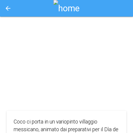
arrow_back
Aquisto e Prenotazione Biglietti Online
coco friendly
autism
screening
2017
ANIMAZIONE
Coco ci porta in un variopinto villaggio
messicano, animato dai preparativi per il Dìa de