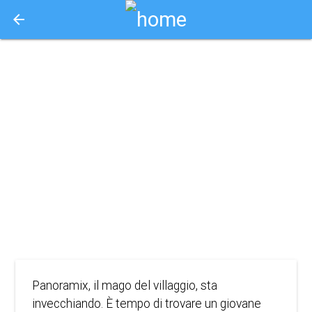
arrow_back
Aquisto e Prenotazione Biglietti Online
asterix e il
segreto della
pozione magic
2019
ANIMAZIONE
Panoramix, il mago del villaggio, sta
invecchiando. È tempo di trovare un giovane