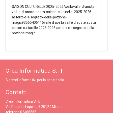
SAISON CULTURELLE 2025-2026Aostavalle-d-aosta-
vall-e-d-aoste-aosta-saison-culturelle-2025-2026-
asterix-e-il-segreto-della-pozione-
magic93565406115valle d aosta vall e d aoste aosta
saison culturelle 2025 2026 asterix e il segreto della
pozione magic
Crea Informatica S.r.l.
Sistemi informativi per lo spettacolo
Contatti
Crea Informatica S.r.l.
Via Roberto Lepetit, 8 20124 Milano
telefono 02466565